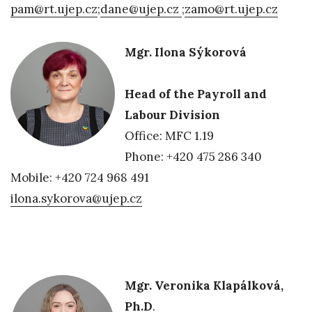
pam@rt.ujep.cz
;
dane@ujep.cz
;
zamo@rt.ujep.cz
Mgr. Ilona Sýkorová
Head of the Payroll and
Labour Division
Office: MFC 1.19
Phone: +420 475 286 340
Mobile: +420 724 968 491
ilona.sykorova@ujep.cz
Mgr. Veronika Klapálková,
Ph.D
.