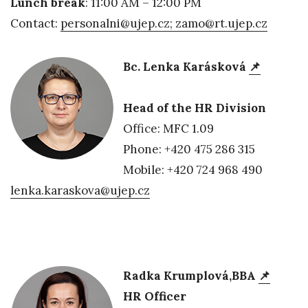
Lunch break
: 11:00 AM – 12:00 PM
Contact:
personalni@ujep.cz; zamo@rt.ujep.cz
Bc. Lenka Karásková
📌
Head of the HR Division
Office: MFC 1.09
Phone: +420 475 286 315
Mobile: +420 724 968 490
lenka.karaskova@ujep.cz
Radka Krumplová,BBA
📌
HR Officer