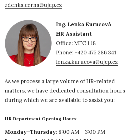
zdenka.cerna@ujep.cz
Ing. Lenka Kurucová
HR Assistant
Office: MFC 1.18
Phone: +420 475 286 341
lenka.kurucova@ujep.cz
As we process a large volume of HR-related
matters, we have dedicated consultation hours
during which we are available to assist you:
HR Department Opening Hours:
Monday–Thursday
: 8:00 AM – 3:00 PM