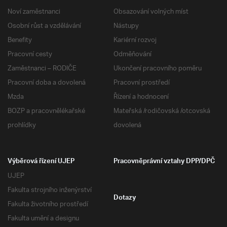
Noví zaměstnanci
Obsazování volných míst
Osobní růst a vzdělávání
Nástupy
Benefity
Kariérní rozvoj
Pracovní cesty
Odměňování
Zaměstnanci – RODIČE
Ukončení pracovního poměru
Pracovní doba a dovolená
Pracovní prostředí
Mzda
Řízení a hodnocení
BOZP a pracovnělékařské
Mateřská /rodičovská /otcovská
prohlídky
dovolená
Výběrová řízení UJEP
Pracovněprávní vztahy DPP/DPČ
UJEP
Fakulta strojního inženýrství
Dotazy
Fakulta životního prostředí
Fakulta umění a designu