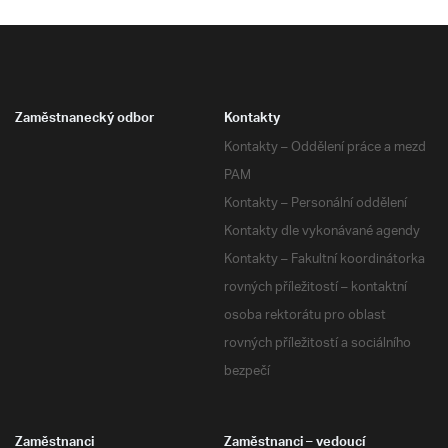
Zaměstnanecký odbor
Kontakty
Kontakty – Oddělení práce a mezd
PAM
Kontakty – Personální oddělení
Kontakty dle vykonávané agendy
Kontakty – Fakultní koordinátorka
rovných příležitostí – kontaktní
osoba rektorátu pro oblast
rovných příležitostí a sociálního
bezpečí
Zaměstnanci
Zaměstnanci – vedoucí